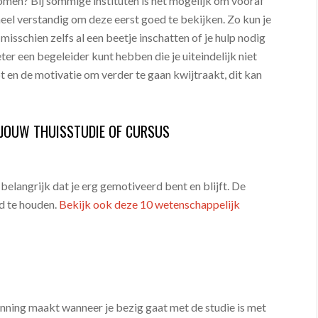
men? Bij sommige instituten is het mogelijk om vooraf
t heel verstandig om deze eerst goed te bekijken. Zo kun je
misschien zelfs al een beetje inschatten of je hulp nodig
ter een begeleider kunt hebben die je uiteindelijk niet
pt en de motivatie om verder te gaan kwijtraakt, dit kan
 JOUW THUISSTUDIE OF CURSUS
t belangrijk dat je erg gemotiveerd bent en blijft. De
d te houden.
Bekijk ook deze 10 wetenschappelijk
planning maakt wanneer je bezig gaat met de studie is met